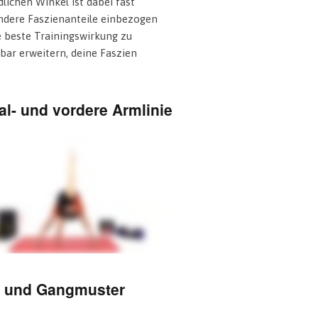
ichen Winkel ist dabei fast
andere Faszienanteile einbezogen
e beste Trainingswirkung zu
ar erweitern, deine Faszien
al- und vordere Armlinie
e und Gangmuster